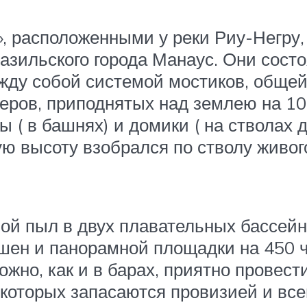
 расположенными у реки Риу-Негру, 
азильского города Манаус. Они сост
ду собой системой мостиков, общей
меров, приподнятых над землею на 1
 ( в башнях) и домики ( на стволах д
ю высоту взобрался по стволу живого
ой пыл в двух плавательных бассейн
шен и панорамной площадки на 450 че
жно, как и в барах, приятно провести
которых запасаются провизией и вс