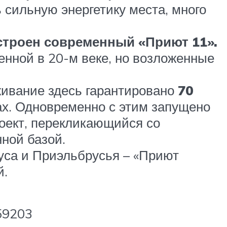
ь сильную энергетику места, много
строен современный «Приют 11».
денной в 20-м веке, но возложенные
живание здесь гарантировано
70
ах. Одновременно с этим запущено
роект, перекликающийся со
ной базой.
руса и Приэльбрусья – «Приют
й.
59203