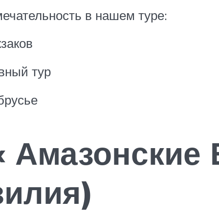
ечательность в нашем туре:
кзаков
вный тур
брусье
« Амазонские
зилия)