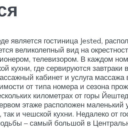
ся
 является гостиница Jested, распо
ется великолепный вид на окрестнос
онером, телевизором. В каждом ном
ой кухни, где сервируются завтраки
массажный кабинет и услуга массажа 
симости от типа номера и сезона про
ескольких километрах от горы Йештед
 первом этаже расположен маленький 
 так и чешской кухни. Недалеко от 
 ходьбы – самый большой в Централь