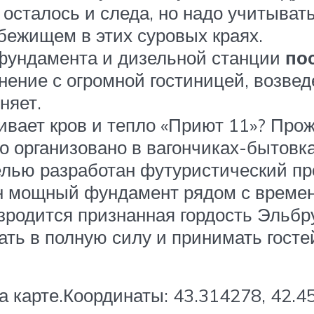
 осталось и следа, но надо учитыват
бежищем в этих суровых краях.
 фундамента и дизельной станции
по
внение с огромной гостиницей, возве
няет.
ивает кров и тепло «Приют 11»? Про
о организовано в вагончиках-бытовк
целью разработан футуристический п
ен мощный фундамент рядом с времен
возродится признанная гордость Эльб
ать в полную силу и принимать госте
а карте.Координаты: 43.314278, 42.4