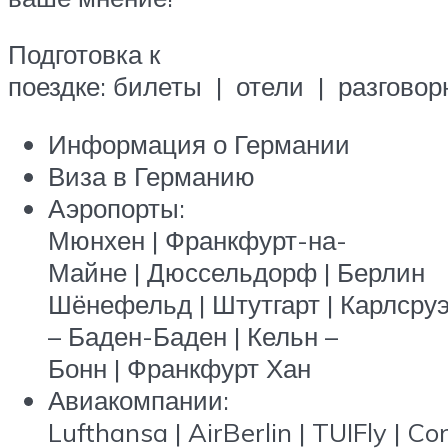
Подготовка к
поездке: билеты | отели | разгово
Информация о Германии
Виза в Германию
Аэропорты:
Мюнхен | Франкфурт-на-
Майне | Дюссельдорф | Берлин
Шёнефельд | Штутгарт | Карлсру
– Баден-Баден | Кельн –
Бонн | Франкфурт Хан
Авиакомпании:
Lufthansa | AirBerlin | TUIFly | Co