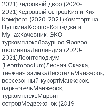
2021)Кедровый двор (2020-
2021)Кедровый островКия и Кия
Комфорт (2020-2021)Комфорт на
ПушкинаКорогонКоттеджи в
МунахКочевник, ЭКО
туркомплексЛазурное Яровое,
гостиницаЛапландия (2020-
2021)Леонтоподиум
(Leontopodium)Лесная Сказка,
таежная заимкаЛесотельМанжерок,
всесезонный курортМанжерок,
парк-отельМанжерок,
туркомплексМарьин
островМедвежонок (2019-