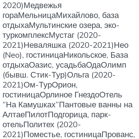
2020)Медвежья
гораМельницаМихайлово, база
отдыхаМультинские озера, эко-
туркомплексМустаг (2020-
2021)Неваляшка (2020-2021)Нео
(Neo), гостиницаНикольское, База
отдыхаОазис, усадьбаОдаОлимп
(бывш. Стик-Тур)Ольга (2020-
2021)Ом-ТурОрион,
гостиницаОрлиное ГнездоОтель
“На Камушках”Пантовые ванны на
АлтаеПилотПодгорица, парк-
отельПолитех (2020-
2021)Поместье, гостиницаПрованс,