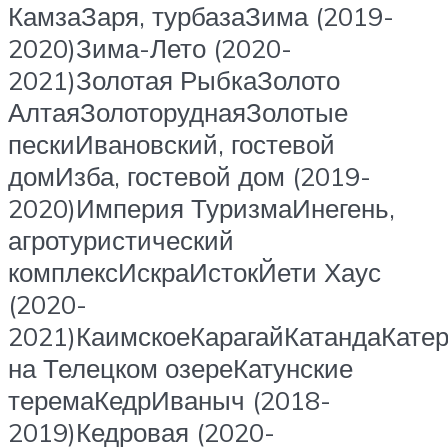
КамзаЗаря, турбазаЗима (2019-
2020)Зима-Лето (2020-
2021)Золотая РыбкаЗолото
АлтаяЗолоторуднаяЗолотые
пескиИвановский, гостевой
домИзба, гостевой дом (2019-
2020)Империя ТуризмаИнегень,
агротуристический
комплексИскраИстокЙети Хаус
(2020-
2021)КаимскоеКарагайКатандаКате
на Телецком озереКатунские
теремаКедрИваныч (2018-
2019)Кедровая (2020-