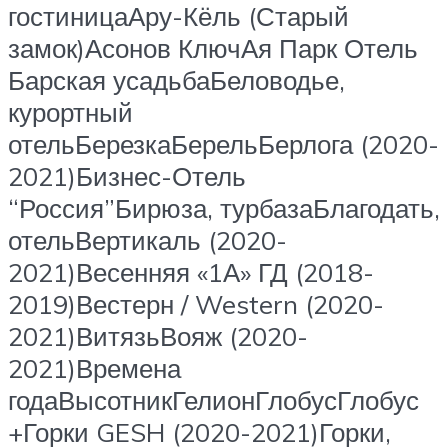
гостиницаАру-Кёль (Старый
замок)Асонов КлючАя Парк Отель
Барская усадьбаБеловодье,
курортный
отельБерезкаБерельБерлога (2020-
2021)Бизнес-Отель
“Россия”Бирюза, турбазаБлагодать,
отельВертикаль (2020-
2021)Весенняя «1А» ГД (2018-
2019)Вестерн / Western (2020-
2021)ВитязьВояж (2020-
2021)Времена
годаВысотникГелионГлобусГлобус
+Горки GESH (2020-2021)Горки,