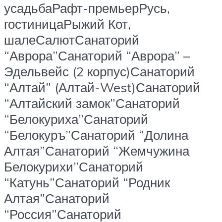
усадьбаРафт-премьерРусь,
гостиницаРыжий Кот,
шалеСалютСанаторий
“Аврора”Санаторий “Аврора” –
Эдельвейс (2 корпус)Санаторий
“Алтай” (Алтай-West)Санаторий
“Алтайский замок”Санаторий
“Белокуриха”Санаторий
“Белокуръ”Санаторий “Долина
Алтая”Санаторий “Жемчужина
Белокурихи”Санаторий
“Катунь”Санаторий “Родник
Алтая”Санаторий
“Россия”Санаторий