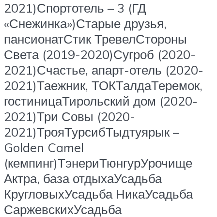
2021)Спортотель – 3 (ГД
«Снежинка»)Старые друзья,
пансионатСтик ТревелСтороны
Света (2019-2020)Сугроб (2020-
2021)Счастье, апарт-отель (2020-
2021)Таежник, ТОКТалдаТеремок,
гостиницаТирольский дом (2020-
2021)Три Совы (2020-
2021)ТрояТурсибТыдтуярык –
Golden Camel
(кемпинг)ТэнериТюнгурУрочище
Актра, база отдыхаУсадьба
КругловыхУсадьба НикаУсадьба
СаржевскихУсадьба