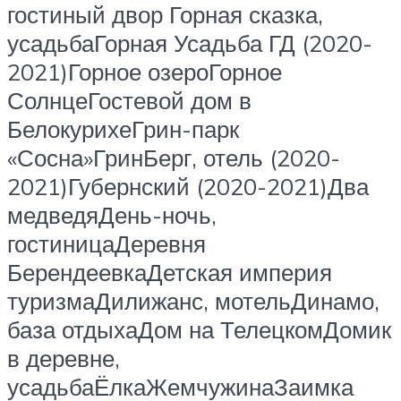
гостиный двор Горная сказка,
усадьбаГорная Усадьба ГД (2020-
2021)Горное озероГорное
СолнцеГостевой дом в
БелокурихеГрин-парк
«Сосна»ГринБерг, отель (2020-
2021)Губернский (2020-2021)Два
медведяДень-ночь,
гостиницаДеревня
БерендеевкаДетская империя
туризмаДилижанс, мотельДинамо,
база отдыхаДом на ТелецкомДомик
в деревне,
усадьбаЁлкаЖемчужинаЗаимка