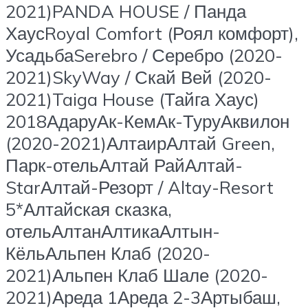
2021)PANDA HOUSE / Панда
ХаусRoyal Comfort (Роял комфорт),
УсадьбаSerebro / Серебро (2020-
2021)SkyWay / Скай Вей (2020-
2021)Taiga House (Тайга Хаус)
2018АдаруАк-КемАк-ТуруАквилон
(2020-2021)АлтаирАлтай Green,
Парк-отельАлтай РайАлтай-
StarАлтай-Резорт / Altay-Resort
5*Алтайская сказка,
отельАлтанАлтикаАлтын-
КёльАльпен Клаб (2020-
2021)Альпен Клаб Шале (2020-
2021)Ареда 1Ареда 2-3Артыбаш,