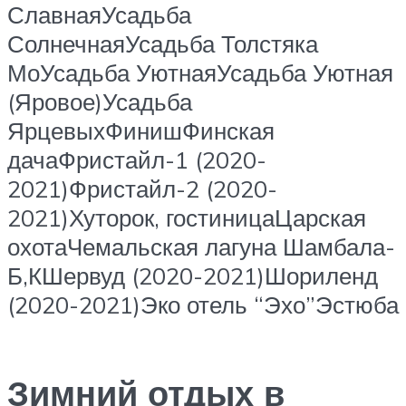
СлавнаяУсадьба
СолнечнаяУсадьба Толстяка
МоУсадьба УютнаяУсадьба Уютная
(Яровое)Усадьба
ЯрцевыхФинишФинская
дачаФристайл-1 (2020-
2021)Фристайл-2 (2020-
2021)Хуторок, гостиницаЦарская
охотаЧемальская лагуна Шамбала-
Б,КШервуд (2020-2021)Шориленд
(2020-2021)Эко отель “Эхо”Эстюба
Зимний отдых в