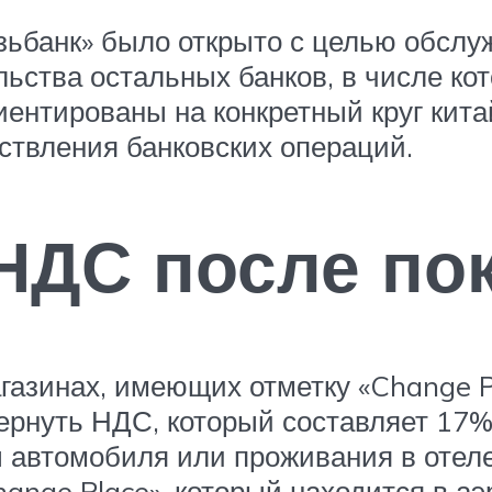
зьбанк» было открыто с целью обслу
ьства остальных банков, в числе кот
ентированы на конкретный круг кита
ствления банковских операций.
НДС после по
газинах, имеющих отметку «Change Pl
ернуть НДС, который составляет 17% 
ы автомобиля или проживания в отеле
nge Place», который находится в аэ