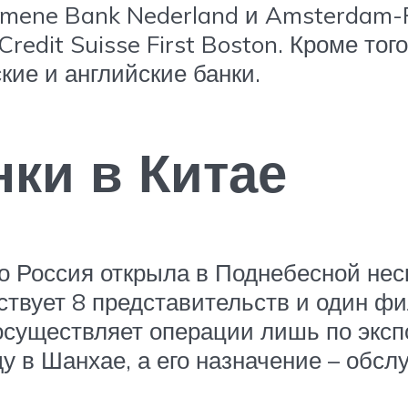
emene Bank Nederland и Amsterdam-
edit Suisse First Boston. Кроме того
кие и английские банки.
нки в Китае
ко Россия открыла в Поднебесной нес
йствует 8 представительств и один ф
осуществляет операции лишь по экс
ду в Шанхае, а его назначение – обс