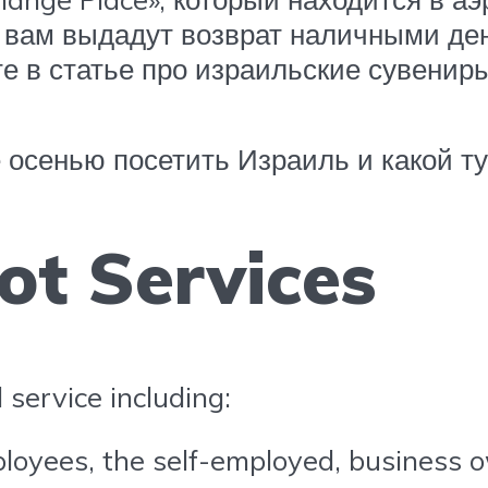
се вам выдадут возврат наличными де
е в статье про израильские сувенир
 осенью посетить Израиль и какой т
ot Services
service including:
ployees, the self-employed, business 