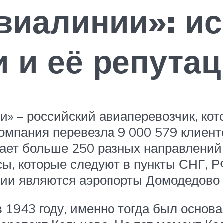
виалинии»: и
 и её репутац
» – российский авиаперевозчик, кот
омпания перевезла 9 000 579 клиент
вает больше 250 разных направлений
ы, которые следуют в пункты СНГ, РФ
и являются аэропорты Домодедово (М
в 1943 году, именно тогда был осно