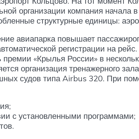
аэропорт Кольцово. На тот момент Ко
ьной организации компания начала в 
обленные структурные единицы: аэро
ение авиапарка повышает пассажиро
томатической регистрации на рейс.
 премии «Крылья России» в несколь
ется организация тренажерного зала
ных судов типа Airbus 320. При по
ия;
вии с установленными программами;
тов.