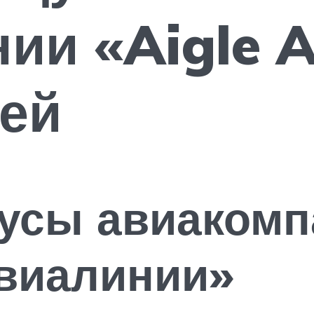
ии «Aigle A
ей
усы авиакомп
авиалинии»