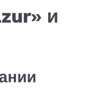
zur» и
ании