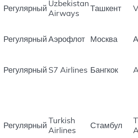
Uzbekistan
Регулярный
Ташкент
V
Airways
Регулярный
Аэрофлот
Москва
А
Регулярный
S7 Airlines
Бангкок
A
Turkish
T
Регулярный
Стамбул
Airlines
A