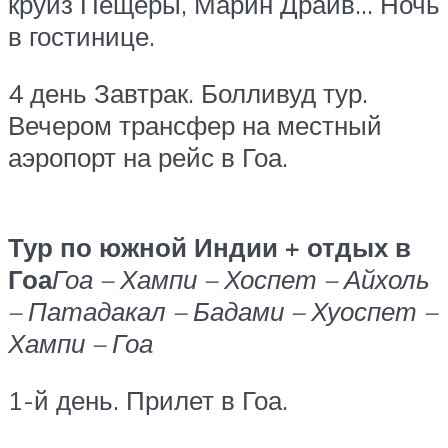
круиз Пещеры, Марин Драйв… Ночь
в гостинице.
4 день Завтрак. Болливуд тур.
Вечером трансфер на местный
аэропорт на рейс в Гоа.
Тур по южной Индии + отдых в
Гоа
Гоа – Хампи – Хоспет – Айхоль
– Патадакал – Бадами – Хуоспет –
Хампи – Гоа
1-й день. Прилет в Гоа.