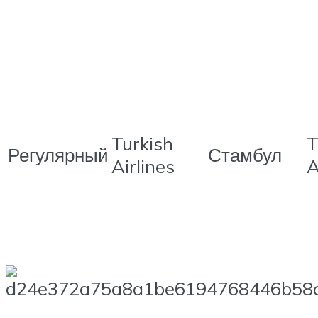
Turkish
T
Регулярный
Стамбул
Airlines
A