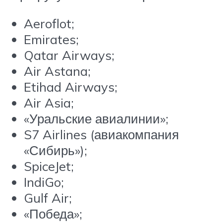
Aeroflot;
Emirates;
Qatar Airways;
Air Astana;
Etihad Airways;
Air Asia;
«Уральские авиалинии»;
S7 Airlines (авиакомпания
«Сибирь»);
SpiceJet;
IndiGo;
Gulf Air;
«Победа»;