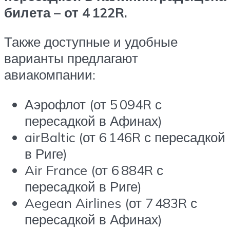
билета – от 4 122
R
.
Также доступные и удобные
варианты предлагают
авиакомпании:
Аэрофлот (от 5 094
R
с
пересадкой в Афинах)
airBaltic (от 6 146
R
с пересадкой
в Риге)
Air France (от 6 884
R
с
пересадкой в Риге)
Aegean Airlines (от 7 483
R
с
пересадкой в Афинах)