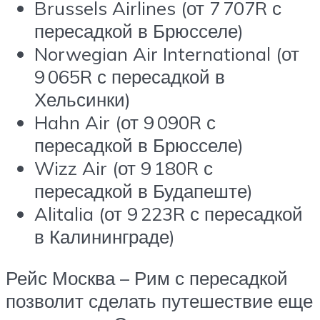
Brussels Airlines (от 7 707
R
с
пересадкой в Брюсселе)
Norwegian Air International (от
9 065
R
с пересадкой в
Хельсинки)
Hahn Air (от 9 090
R
с
пересадкой в Брюсселе)
Wizz Air (от 9 180
R
с
пересадкой в Будапеште)
Alitalia (от 9 223
R
с пересадкой
в Калининграде)
Рейс Москва – Рим с пересадкой
позволит сделать путешествие еще