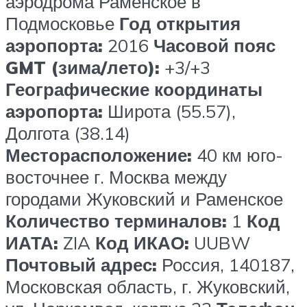
аэродрома Раменское в
Подмосковье
Год открытия
аэропорта:
2016
Часовой пояс
GMT (зима/лето):
+3/+3
Географические координаты
аэропорта:
Широта (55.57),
Долгота (38.14)
Месторасположение:
40 км юго-
восточнее г. Москва между
городами Жуковский и Раменское
Количество терминалов:
1
Код
ИАТА:
ZIA
Код
ИКАО:
UUBW
Почтовый адрес:
Россия, 140187,
Московская область, г. Жуковский,