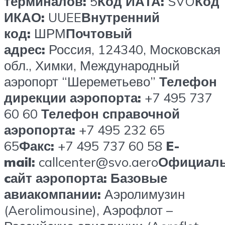
терминалов:
5
Код ИАТА:
SVO
Код
ИКАО:
UUEE
Внутренний
код:
ШРМ
Почтовый
адрес:
Россия, 124340, Московская
обл., Химки, Международный
аэропорт “Шереметьево”
Телефон
дирекции аэропорта:
+7 495 737
60 60
Телефон справочной
аэропорта:
+7 495 232 65
65
Факс:
+7 495 737 60 58
E-
mail:
callcenter@svo.aero
Официал
cайт аэропорта:
Базовые
авиакомпании:
Аэролимузин
(Aerolimousine), Аэрофлот –