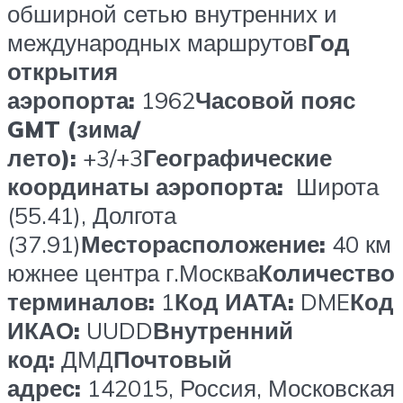
обширной сетью внутренних и
международных маршрутов
Год
открытия
аэропорта:
1962
Часовой пояс
GMT (зима/
лето):
+3/+3
Географические
координаты аэропорта:
Широта
(55.41), Долгота
(37.91)
Месторасположение:
40 км
южнее центра г.Москва
Количество
терминалов:
1
Код ИАТА:
DME
Код
ИКАО:
UUDD
Внутренний
код:
ДМД
Почтовый
адрес:
142015, Россия, Московская