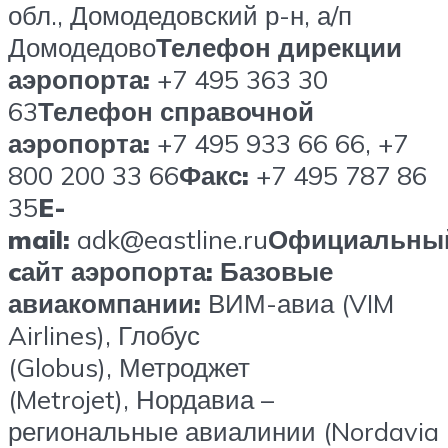
обл., Домодедовский р-н, а/п
Домодедово
Телефон дирекции
аэропорта:
+7 495 363 30
63
Телефон справочной
аэропорта:
+7 495 933 66 66, +7
800 200 33 66
Факс:
+7 495 787 86
35
E-
mail:
adk@eastline.ru
Официальны
cайт аэропорта:
Базовые
авиакомпании:
ВИМ-авиа (VIM
Airlines), Глобус
(Globus), Метроджет
(Metrojet), Нордавиа –
региональные авиалинии (Nordavia