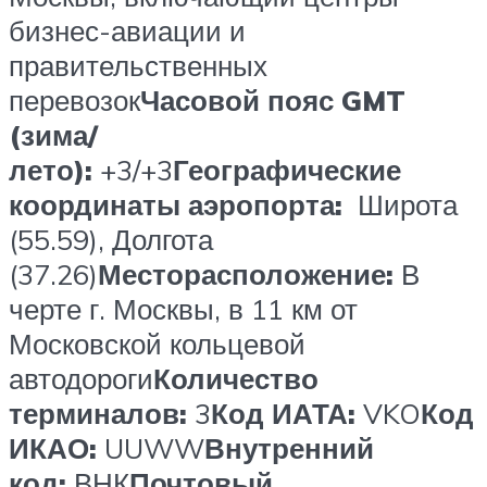
бизнес-авиации и
правительственных
перевозок
Часовой пояс GMT
(зима/
лето):
+3/+3
Географические
координаты аэропорта:
Широта
(55.59), Долгота
(37.26)
Месторасположение:
В
черте г. Москвы, в 11 км от
Московской кольцевой
автодороги
Количество
терминалов:
3
Код ИАТА:
VKO
Код
ИКАО:
UUWW
Внутренний
код:
ВНК
Почтовый