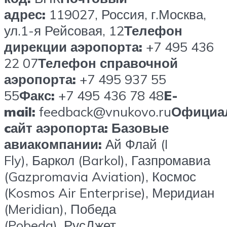
адрес:
119027, Россия, г.Москва,
ул.1-я Рейсовая, 12
Телефон
дирекции аэропорта:
+7 495 436
22 07
Телефон справочной
аэропорта:
+7 495 937 55
55
Факс:
+7 495 436 78 48
E-
mail:
feedback@vnukovo.ru
Официа
cайт аэропорта:
Базовые
авиакомпании:
Ай Флай (I
Fly), Баркол (Barkol), Газпромавиа
(Gazpromavia Aviation), Космос
(Kosmos Air Enterprise), Меридиан
(Meridian), Победа
(Pobeda), РусДжет