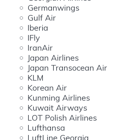
Germanwings
Gulf Air
Iberia
IFly
IranAir
Japan Airlines
Japan Transocean Air
KLM
Korean Air
Kunming Airlines
Kuwait Airways
LOT Polish Airlines
Lufthansa
LuftLine Georgia