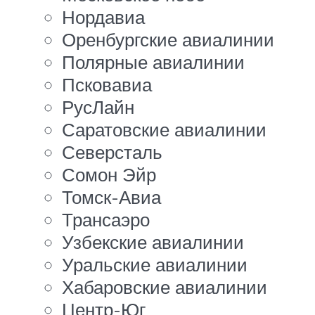
Нордавиа
Оренбургские авиалинии
Полярные авиалинии
Псковавиа
РусЛайн
Саратовские авиалинии
Северсталь
Сомон Эйр
Томск-Авиа
Трансаэро
Узбекские авиалинии
Уральские авиалинии
Хабаровские авиалинии
Центр-Юг