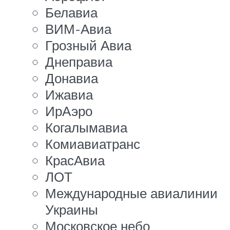
Белавиа
ВИМ-Авиа
Грозный Авиа
Днеправиа
Донавиа
Ижавиа
ИрАэро
Когалымавиа
Комиавиатранс
КрасАвиа
ЛОТ
Международные авиалинии
Украины
Московское небо