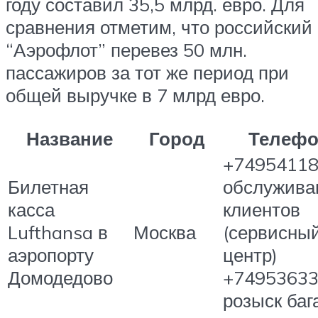
году составил 35,5 млрд. евро. Для
сравнения отметим, что российский
“Аэрофлот” перевез 50 млн.
пассажиров за тот же период при
общей выручке в 7 млрд евро.
Название
Город
Телеф
+74954118
Билетная
обслужива
касса
клиентов
Lufthansa в
Москва
(сервисны
аэропорту
центр)
Домодедово
+74953633
розыск баг