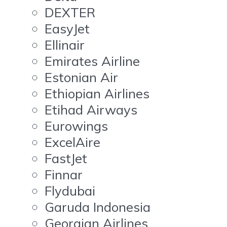
DEXTER
EasyJet
Ellinair
Emirates Airline
Estonian Air
Ethiopian Airlines
Etihad Airways
Eurowings
ExcelAire
FastJet
Finnar
Flydubai
Garuda Indonesia
Georgian Airlines