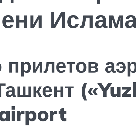
мени Ислам
 прилетов аэ
ашкент («Yuz
airport