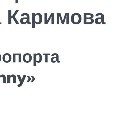
а Каримова
ропорта
hny»