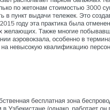
ко по жетонам стоимостью 3000 сум 
ь в пункт выдачи тележек. Это созд
015 году эта практика была отменен
сех желающих. Также многие побывав
нии аэровокзала, особенно в термина
же на невысокую квалификацию персон
обственная бесплатная зона беспрово
 Узбекистане (однако, работает он 