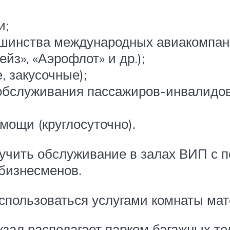
и;
ьшинства международных авиакомпан
йз», «Аэрофлот» и др.);
, закусочные);
обслуживания пассажиров-инвалидов
мощи (круглосуточно).
лучить обслуживание в залах ВИП с 
 бизнесменов.
спользоваться услугами комнаты мат
зал располагает парком багажных те