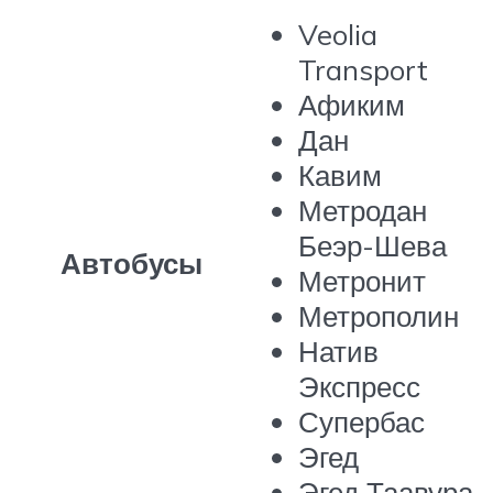
Veolia
Transport
Афиким
Дан
Кавим
Метродан
Беэр-Шева
Автобусы
Метронит
Метрополин
Натив
Экспресс
Супербас
Эгед
Эгед Таавура