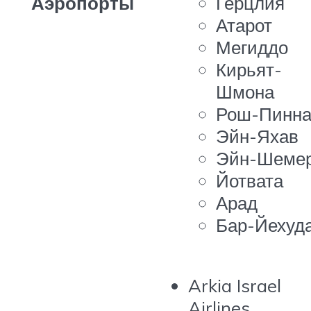
Аэропорты
Герцлия
Атарот
Мегиддо
Кирьят-
Шмона
Рош-Пинн
Эйн-Яхав
Эйн-Шеме
Йотвата
Арад
Бар-Йехуд
Arkia Israel
Airlines