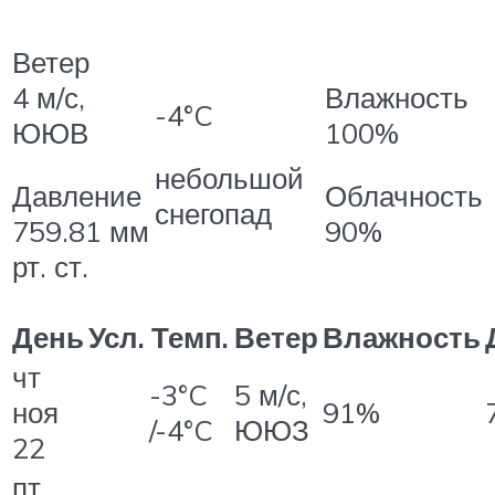
Ветер
4 м/с,
Влажность
-4°C
ЮЮВ
100%
небольшой
Давление
Облачность
снегопад
759.81 мм
90%
рт. ст.
День
Усл.
Темп.
Ветер
Влажность
чт
-3°C
5 м/с,
ноя
91%
/
-4°C
ЮЮЗ
22
пт