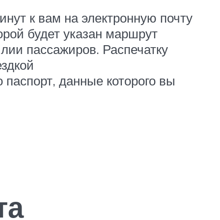
минут к вам на электронную почту
орой будет указан маршрут
илии пассажиров. Распечатку
ездкой
 паспорт, данные которого вы
та