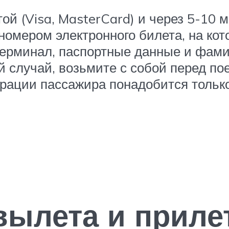
ой (Visa, MasterCard) и через 5-10 
номером электронного билета, на кот
 терминал, паспортные данные и фам
й случай, возьмите с собой перед по
рации пассажира понадобится только
вылета и приле