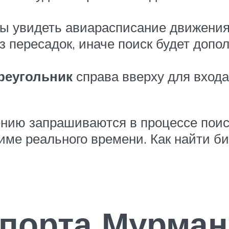
бы увидеть авиарасписание движени
 пересадок, иначе поиск будет допо
реугольник
справа вверху для входа
нию запрашиваются в процессе поиск
име реального времени. Как найти б
опорта Мурман