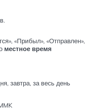
в.
ся», «Прибыл», «Отправлен»,
но
местное время
я, завтра, за весь день
/MMK